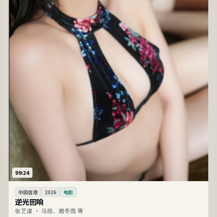
99:24
中国香港
2026
电影
逆光回响
张艺谋
·
马丽、周冬雨 等