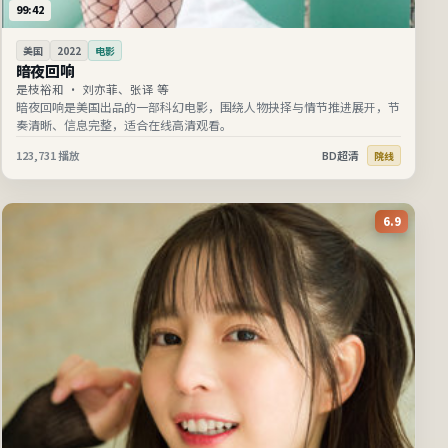
99:42
美国
2022
电影
暗夜回响
是枝裕和
·
刘亦菲、张译 等
暗夜回响是美国出品的一部科幻电影，围绕人物抉择与情节推进展开，节
奏清晰、信息完整，适合在线高清观看。
123,731
播放
BD超清
院线
6.9