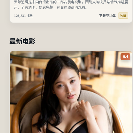
天际追缉是中国台湾出品的一部古装电视剧，围绕人物抉择与情节推进展
开，节奏清晰、信息完整，适合在线高清观看。
123,531
播放
更新至19集
独播
最新电影
9.4