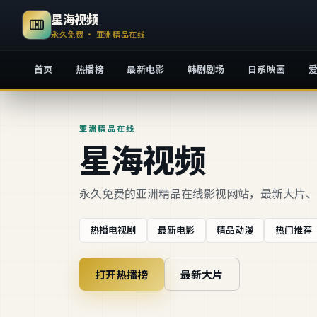
星海视频
永久免费 · 亚洲精品在线
首页
热播榜
最新电影
韩剧剧场
日系映画
星海视频
亚洲精品在线
星海视频
永久免费的亚洲精品在线影视网站，最新大片、
热播电视剧
最新电影
精品动漫
热门推荐
打开热播榜
最新大片