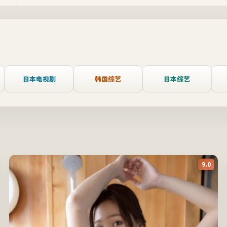
日本电视剧
韩国综艺
日本综艺
9.0