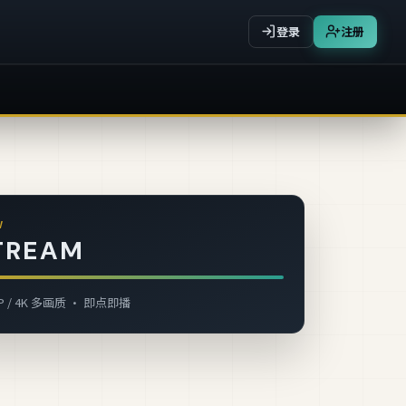
登录
注册
W
TREAM
0P / 4K 多画质 · 即点即播