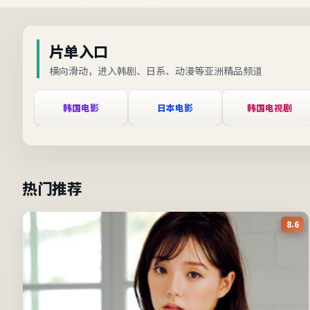
片单入口
横向滑动，进入韩剧、日系、动漫等亚洲精品频道
韩国电影
日本电影
韩国电视剧
热门推荐
8.6